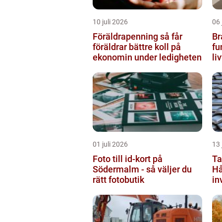
10 juli 2026
06 
Föräldrapenning så får
Br
föräldrar bättre koll på
fu
ekonomin under ledigheten
li
by
01 juli 2026
13 
Foto till id-kort på
Ta
Södermalm - så väljer du
Hå
rätt fotobutik
in