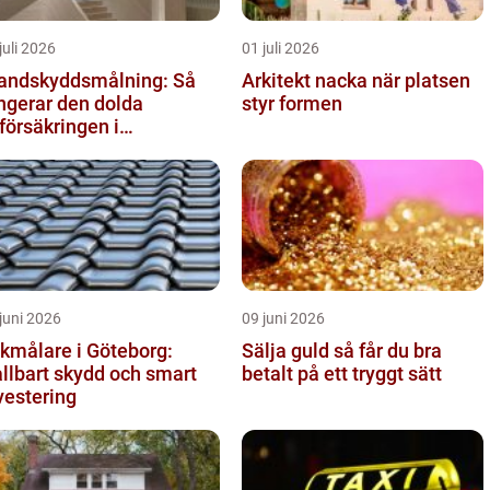
juli 2026
01 juli 2026
andskyddsmålning: Så
Arkitekt nacka när platsen
ngerar den dolda
styr formen
vförsäkringen i
ggnaden
juni 2026
09 juni 2026
kmålare i Göteborg:
Sälja guld så får du bra
llbart skydd och smart
betalt på ett tryggt sätt
vestering