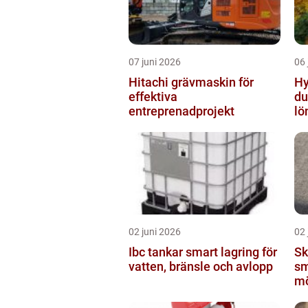
07 juni 2026
06 
Hitachi grävmaskin för
Hyr
effektiva
du
entreprenadprojekt
lö
02 juni 2026
02 
Ibc tankar smart lagring för
Sk
vatten, bränsle och avlopp
sm
mö