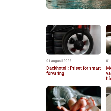
01 augusti 2026
01
Däckhotell: Priset för smart
Me
förvaring
värml
hå
sä