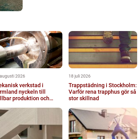
 augusti 2026
18 juli 2026
kanisk verkstad i
Trappstädning i Stockholm:
and nyckeln till
Varför rena trapphus gör så
llbar produktion och
stor skillnad
kra leveranser