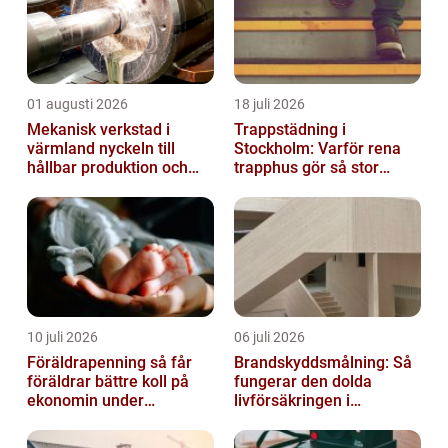
01 augusti 2026
18 juli 2026
Mekanisk verkstad i
Trappstädning i
värmland nyckeln till
Stockholm: Varför rena
hållbar produktion och
trapphus gör så stor
säkra leveranser
skillnad
10 juli 2026
06 juli 2026
Föräldrapenning så får
Brandskyddsmålning: Så
föräldrar bättre koll på
fungerar den dolda
ekonomin under
livförsäkringen i
ledigheten
byggnaden