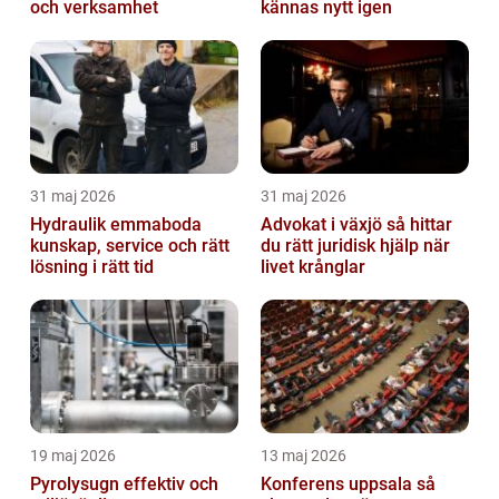
och verksamhet
kännas nytt igen
31 maj 2026
31 maj 2026
Hydraulik emmaboda
Advokat i växjö så hittar
kunskap, service och rätt
du rätt juridisk hjälp när
lösning i rätt tid
livet krånglar
19 maj 2026
13 maj 2026
Pyrolysugn effektiv och
Konferens uppsala så