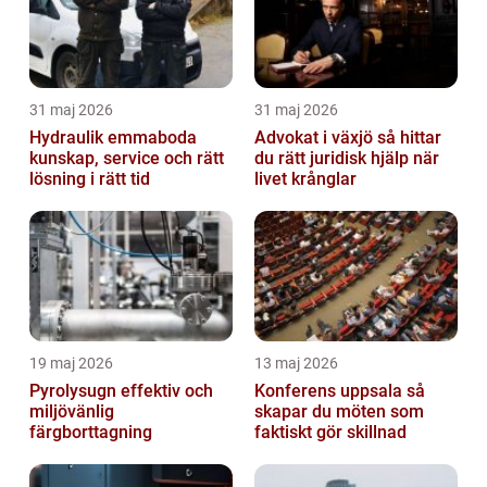
31 maj 2026
31 maj 2026
Hydraulik emmaboda
Advokat i växjö så hittar
kunskap, service och rätt
du rätt juridisk hjälp när
lösning i rätt tid
livet krånglar
19 maj 2026
13 maj 2026
Pyrolysugn effektiv och
Konferens uppsala så
miljövänlig
skapar du möten som
färgborttagning
faktiskt gör skillnad