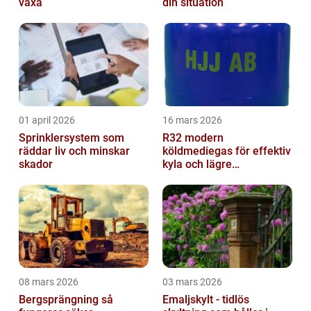
växa
din situation
01 april 2026
16 mars 2026
Sprinklersystem som
R32 modern
räddar liv och minskar
köldmediegas för effektiv
skador
kyla och lägre
klimatpåverkan
08 mars 2026
03 mars 2026
Bergsprängning så
Emaljskylt - tidlös