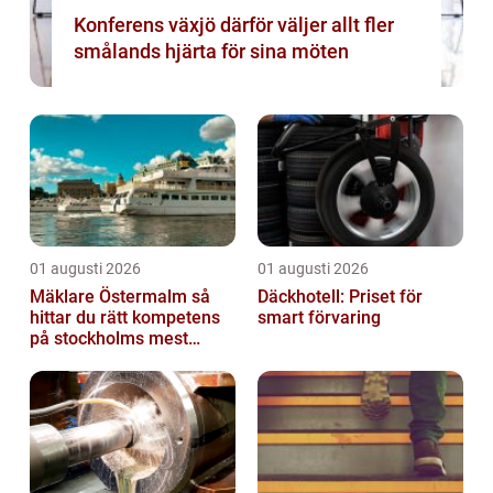
Konferens växjö därför väljer allt fler
smålands hjärta för sina möten
01 augusti 2026
01 augusti 2026
Mäklare Östermalm så
Däckhotell: Priset för
hittar du rätt kompetens
smart förvaring
på stockholms mest
eftertraktade adress