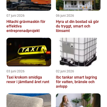
07 juni 2026
06 juni 2026
Hitachi grävmaskin för
Hyra ut din bostad så gör
effektiva
du tryggt, smart och
entreprenadprojekt
lönsamt
03 juni 2026
02 juni 2026
Taxi krokom smidiga
Ibc tankar smart lagring
resor i jämtland året runt
för vatten, bränsle och
avlopp