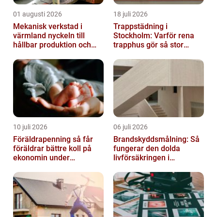
01 augusti 2026
18 juli 2026
Mekanisk verkstad i
Trappstädning i
värmland nyckeln till
Stockholm: Varför rena
hållbar produktion och
trapphus gör så stor
säkra leveranser
skillnad
10 juli 2026
06 juli 2026
Föräldrapenning så får
Brandskyddsmålning: Så
föräldrar bättre koll på
fungerar den dolda
ekonomin under
livförsäkringen i
ledigheten
byggnaden