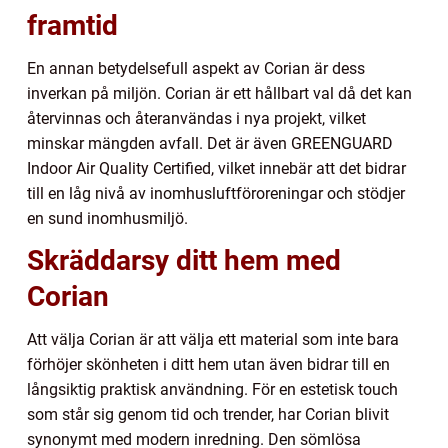
framtid
En annan betydelsefull aspekt av Corian är dess
inverkan på miljön. Corian är ett hållbart val då det kan
återvinnas och återanvändas i nya projekt, vilket
minskar mängden avfall. Det är även GREENGUARD
Indoor Air Quality Certified, vilket innebär att det bidrar
till en låg nivå av inomhusluftföroreningar och stödjer
en sund inomhusmiljö.
Skräddarsy ditt hem med
Corian
Att välja Corian är att välja ett material som inte bara
förhöjer skönheten i ditt hem utan även bidrar till en
långsiktig praktisk användning. För en estetisk touch
som står sig genom tid och trender, har Corian blivit
synonymt med modern inredning. Den sömlösa