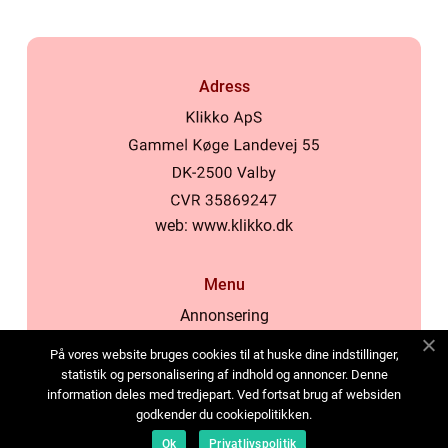
Adress
web:
www.klikko.dk
Menu
Annonsering
Om oss
På vores website bruges cookies til at huske dine indstillinger,
Cookies
statistik og personalisering af indhold og annoncer. Denne
information deles med tredjepart. Ved fortsat brug af websiden
Kontakta oss
godkender du cookiepolitikken.
Sitemap
Ok
Privatlivspolitik