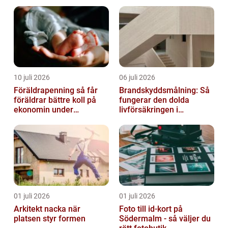
säkra leveranser
skillnad
10 juli 2026
06 juli 2026
Föräldrapenning så får
Brandskyddsmålning: Så
föräldrar bättre koll på
fungerar den dolda
ekonomin under
livförsäkringen i
ledigheten
byggnaden
01 juli 2026
01 juli 2026
Arkitekt nacka när
Foto till id-kort på
platsen styr formen
Södermalm - så väljer du