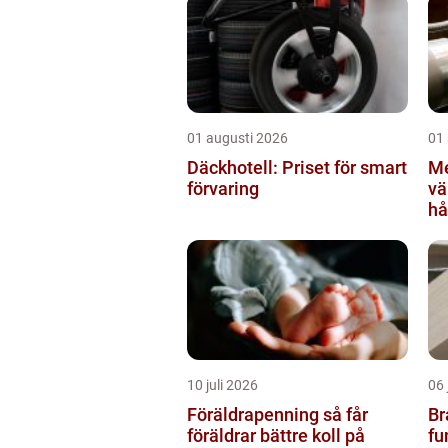
01 augusti 2026
01
Däckhotell: Priset för smart
Me
förvaring
värml
hå
sä
10 juli 2026
06 
Föräldrapenning så får
Br
föräldrar bättre koll på
fu