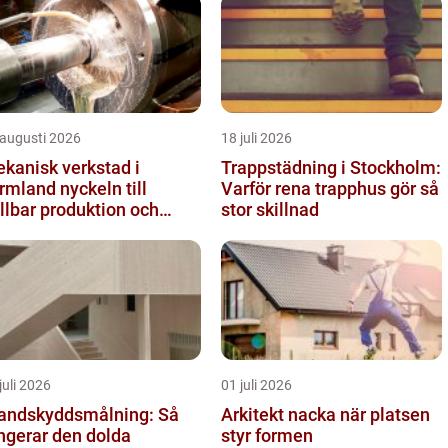
 augusti 2026
18 juli 2026
kanisk verkstad i
Trappstädning i Stockholm:
and nyckeln till
Varför rena trapphus gör så
llbar produktion och
stor skillnad
kra leveranser
juli 2026
01 juli 2026
andskyddsmålning: Så
Arkitekt nacka när platsen
ngerar den dolda
styr formen