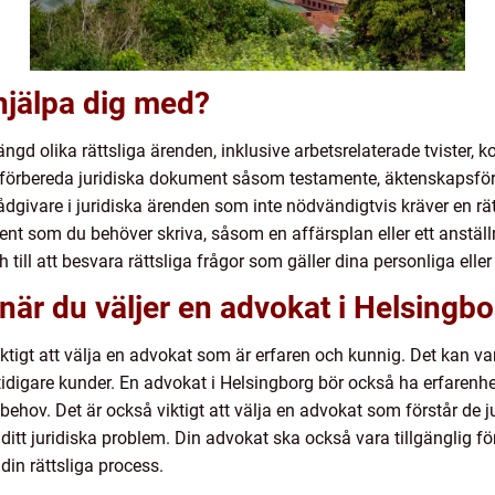
hjälpa dig med?
d olika rättsliga ärenden, inklusive arbetsrelaterade tvister, ko
 förbereda juridiska dokument såsom testamente, äktenskapsföror
givare i juridiska ärenden som inte nödvändigtvis kräver en rätt
ent som du behöver skriva, såsom en affärsplan eller ett anstäl
h till att besvara rättsliga frågor som gäller dina personliga ell
när du väljer en advokat i Helsingbo
iktigt att välja en advokat som är erfaren och kunnig. Det kan var
tidigare kunder. En advokat i Helsingborg bör också ha erfarenhe
behov. Det är också viktigt att välja en advokat som förstår de ju
 ditt juridiska problem. Din advokat ska också vara tillgänglig f
din rättsliga process.