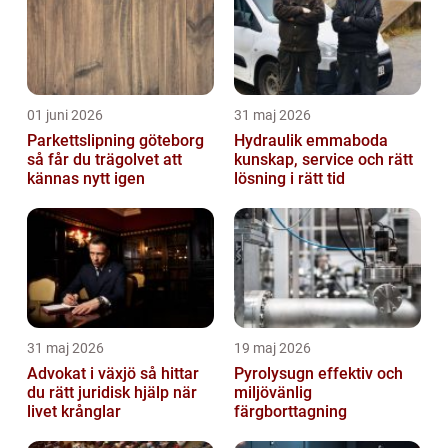
01 juni 2026
31 maj 2026
Parkettslipning göteborg
Hydraulik emmaboda
så får du trägolvet att
kunskap, service och rätt
kännas nytt igen
lösning i rätt tid
31 maj 2026
19 maj 2026
Advokat i växjö så hittar
Pyrolysugn effektiv och
du rätt juridisk hjälp när
miljövänlig
livet krånglar
färgborttagning