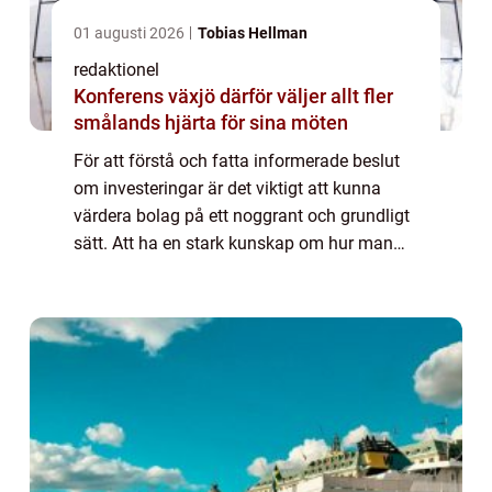
01 augusti 2026
Tobias Hellman
redaktionel
Konferens växjö därför väljer allt fler
smålands hjärta för sina möten
För att förstå och fatta informerade beslut
om investeringar är det viktigt att kunna
värdera bolag på ett noggrant och grundligt
sätt. Att ha en stark kunskap om hur man
bedömer ett företags värde är avgörande för
att maximera avkastningen och minim...