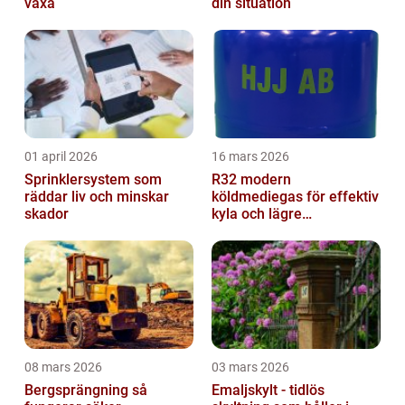
växa
din situation
01 april 2026
16 mars 2026
Sprinklersystem som
R32 modern
räddar liv och minskar
köldmediegas för effektiv
skador
kyla och lägre
klimatpåverkan
08 mars 2026
03 mars 2026
Bergsprängning så
Emaljskylt - tidlös