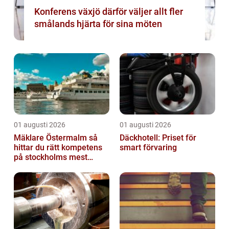
Konferens växjö därför väljer allt fler
smålands hjärta för sina möten
01 augusti 2026
01 augusti 2026
Mäklare Östermalm så
Däckhotell: Priset för
hittar du rätt kompetens
smart förvaring
på stockholms mest
eftertraktade adress