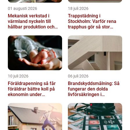
01 augusti 2026
18 juli 2026
Mekanisk verkstad i
Trappstädning i
värmland nyckeln till
Stockholm: Varför rena
hållbar produktion och
trapphus gör så stor
säkra leveranser
skillnad
10 juli 2026
06 juli 2026
Föräldrapenning så får
Brandskyddsmålning: Så
föräldrar bättre koll på
fungerar den dolda
ekonomin under
livförsäkringen i
ledigheten
byggnaden