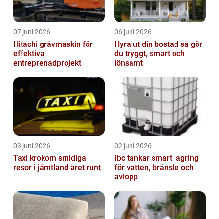
07 juni 2026
06 juni 2026
Hitachi grävmaskin för
Hyra ut din bostad så gör
effektiva
du tryggt, smart och
entreprenadprojekt
lönsamt
03 juni 2026
02 juni 2026
Taxi krokom smidiga
Ibc tankar smart lagring
resor i jämtland året runt
för vatten, bränsle och
avlopp