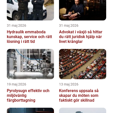
31 maj 2026
31 maj 2026
Hydraulik emmaboda
Advokat i växjö så hittar
kunskap, service och rätt
du rätt juridisk hjälp när
lösning i rätt tid
livet krånglar
19 maj 2026
13 maj 2026
Pyrolysugn effektiv och
Konferens uppsala så
miljövänlig
skapar du möten som
färgborttagning
faktiskt gör skillnad